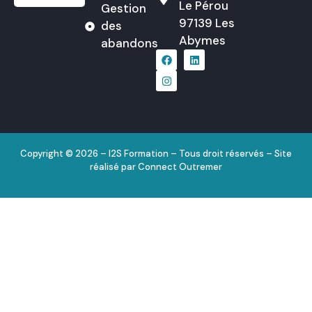
Le Pérou
Gestion
97139 Les
des
Abymes
abandons
Copyright © 2026 – I2S Formation – Tous droit réservés – Site
réalisé par
Connect Outremer