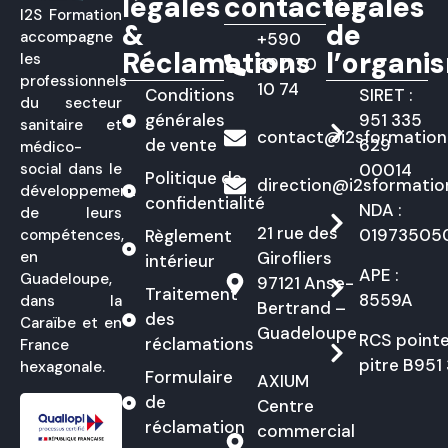
légales
contacter
légales
I2S Formation
&
de
accompagne
+590
Réclamations
l’organi
les
690 70
professionnels
10 74
Conditions
SIRET :
du secteur
générales
951 335
sanitaire et
contact@i2sformatio
de vente​
629
médico-
social dans le
00014
Politique de
direction@i2sformati
développement
confidentialité
NDA :
de leurs
21 rue des
01973505
compétences,
Règlement
en
Girofliers
intérieur
APE :
Guadeloupe,
97121 Anse-
Traitement
8559A
dans la
Bertrand –
des
Caraïbe et en
Guadeloupe
RCS pointe
réclamations
France
pitre B951
hexagonale.
Formulaire
AXIUM
de
Centre
réclamation
commercial